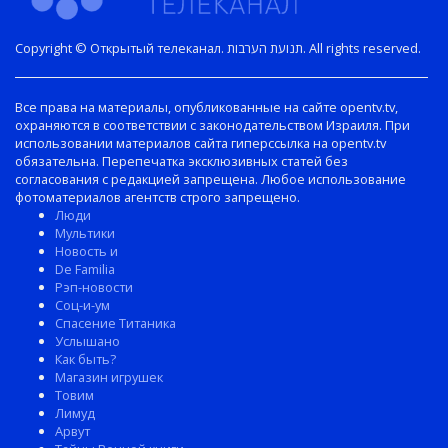
Copyright © Открытый телеканал. תנועת הערבות. All rights reserved.
Все права на материалы, опубликованные на сайте opentv.tv,
охраняются в соответствии с законодательством Израиля. При
использовании материалов сайта гиперссылка на opentv.tv
обязательна. Перепечатка эксклюзивных статей без
согласования с редакцией запрещена. Любое использование
фотоматериалов агентств строго запрещено.
Люди
Мультики
Новость и
De Familia
Рэп-новости
Соц-и-ум
Спасение Титаника
Услышано
Как быть?
Магазин игрушек
Товим
Лимуд
Арвут