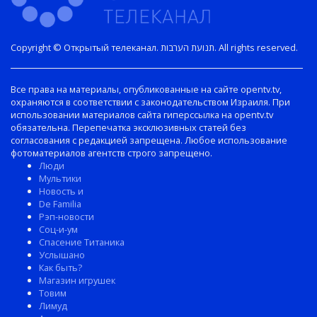
Copyright © Открытый телеканал. תנועת הערבות. All rights reserved.
Все права на материалы, опубликованные на сайте opentv.tv,
охраняются в соответствии с законодательством Израиля. При
использовании материалов сайта гиперссылка на opentv.tv
обязательна. Перепечатка эксклюзивных статей без
согласования с редакцией запрещена. Любое использование
фотоматериалов агентств строго запрещено.
Люди
Мультики
Новость и
De Familia
Рэп-новости
Соц-и-ум
Спасение Титаника
Услышано
Как быть?
Магазин игрушек
Товим
Лимуд