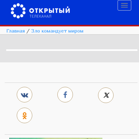
Toggl
naviga
Главная
/
Зло командует миром