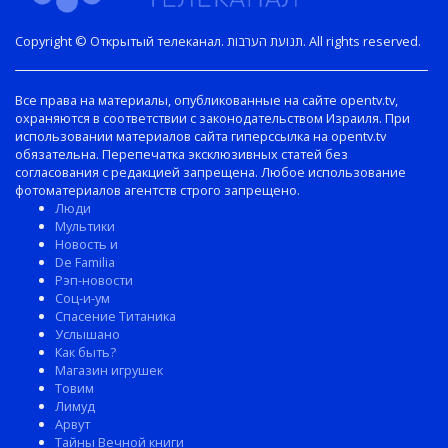
Copyright © Открытый телеканал. תנועת הערבות. All rights reserved.
Все права на материалы, опубликованные на сайте opentv.tv,
охраняются в соответствии с законодательством Израиля. При
использовании материалов сайта гиперссылка на opentv.tv
обязательна. Перепечатка эксклюзивных статей без
согласования с редакцией запрещена. Любое использование
фотоматериалов агентств строго запрещено.
Люди
Мультики
Новость и
De Familia
Рэп-новости
Соц-и-ум
Спасение Титаника
Услышано
Как быть?
Магазин игрушек
Товим
Лимуд
Арвут
Тайны Вечной книги