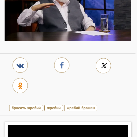
бросить жребий
жребий
жребий брошен