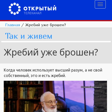
Toggl
naviga
Главная
/
Жребий уже брошен?
Так и живем
Жребий уже брошен?
Когда человек использует высший разум, а не свой
собственный, это и есть жребий.