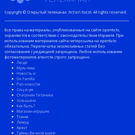
Copyright © Открытый телеканал. תנועת הערבות. All rights reserved.
Все права на материалы, опубликованные на сайте opentv.tv,
охраняются в соответствии с законодательством Израиля. При
использовании материалов сайта гиперссылка на opentv.tv
обязательна. Перепечатка эксклюзивных статей без
согласования с редакцией запрещена. Любое использование
фотоматериалов агентств строго запрещено.
Люди
Мультики
Новость и
De Familia
Рэп-новости
Соц-и-ум
Спасение Титаника
Услышано
Как быть?
Магазин игрушек
Товим
Лимуд
Арвут
Тайны Вечной книги