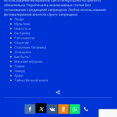
использовании материалов сайта гиперссылка на opentv.tv
обязательна. Перепечатка эксклюзивных статей без
согласования с редакцией запрещена. Любое использование
фотоматериалов агентств строго запрещено.
Люди
Мультики
Новость и
De Familia
Рэп-новости
Соц-и-ум
Спасение Титаника
Услышано
Как быть?
Магазин игрушек
Товим
Лимуд
Арвут
Тайны Вечной книги