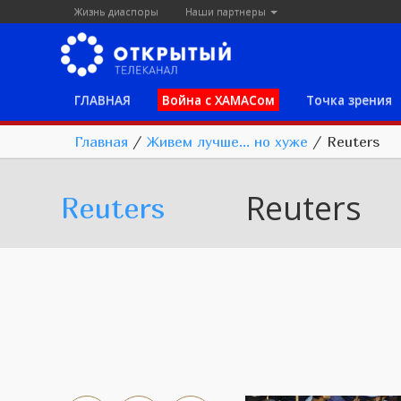
Жизнь диаспоры
Наши партнеры
ГЛАВНАЯ
Война с ХАМАСом
Точка зрения
Главная
/
Живем лучше... но хуже
/
Reuters
Reuters
Reuters