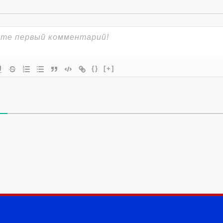
{}
[+]