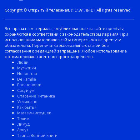
Copyright © Открытый телеканал. תנועת הערבות. All rights reserved.
Все права на материалы, опубликованные на сайте opentv.tv,
охраняются в соответствии с законодательством Израиля. При
использовании материалов сайта гиперссылка на opentv.tv
обязательна. Перепечатка эксклюзивных статей без
согласования с редакцией запрещена. Любое использование
фотоматериалов агентств строго запрещено.
Люди
Мультики
Новость и
De Familia
Рэп-новости
Соц-и-ум
Спасение Титаника
Услышано
Как быть?
Магазин игрушек
Товим
Лимуд
Арвут
Тайны Вечной книги