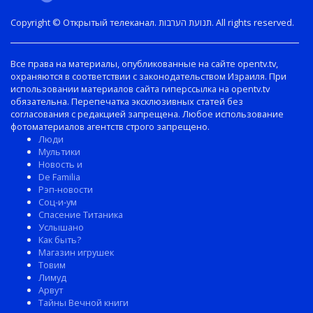
Copyright © Открытый телеканал. תנועת הערבות. All rights reserved.
Все права на материалы, опубликованные на сайте opentv.tv,
охраняются в соответствии с законодательством Израиля. При
использовании материалов сайта гиперссылка на opentv.tv
обязательна. Перепечатка эксклюзивных статей без
согласования с редакцией запрещена. Любое использование
фотоматериалов агентств строго запрещено.
Люди
Мультики
Новость и
De Familia
Рэп-новости
Соц-и-ум
Спасение Титаника
Услышано
Как быть?
Магазин игрушек
Товим
Лимуд
Арвут
Тайны Вечной книги