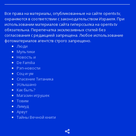
Все права на материалы, опубликованные на сайте opentv.tv,
охраняются в соответствии с законодательством Израиля. При
использовании материалов сайта гиперссылка на opentv.tv
обязательна. Перепечатка эксклюзивных статей без
согласования с редакцией запрещена. Любое использование
фотоматериалов агентств строго запрещено.
Люди
Мультики
Новость и
De Familia
Рэп-новости
Соц-и-ум
Спасение Титаника
Услышано
Как быть?
Магазин игрушек
Товим
Лимуд
Арвут
Тайны Вечной книги