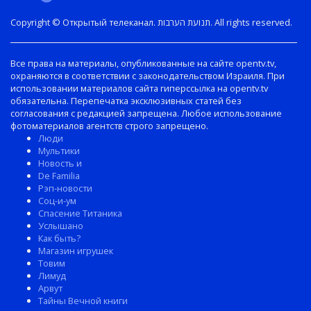
Copyright © Открытый телеканал. תנועת הערבות. All rights reserved.
Все права на материалы, опубликованные на сайте opentv.tv,
охраняются в соответствии с законодательством Израиля. При
использовании материалов сайта гиперссылка на opentv.tv
обязательна. Перепечатка эксклюзивных статей без
согласования с редакцией запрещена. Любое использование
фотоматериалов агентств строго запрещено.
Люди
Мультики
Новость и
De Familia
Рэп-новости
Соц-и-ум
Спасение Титаника
Услышано
Как быть?
Магазин игрушек
Товим
Лимуд
Арвут
Тайны Вечной книги