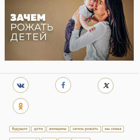
будущее
дети
женщины
зачем рожать
мы семья