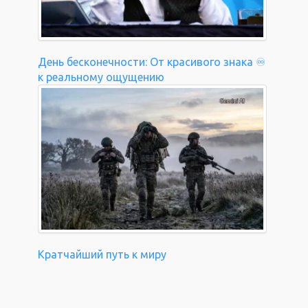
День бесконечности: От красивого знака ♾️
к реальному ощущению
Кратчайший путь к миру