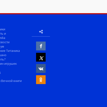
ики
ть и
ilia
овости
-ум
ние Титаника
шано
ыть?
ин игрушек
м
д
 Вечной книги