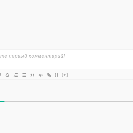
{}
[+]