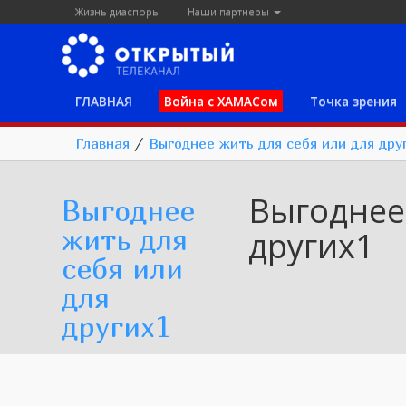
Жизнь диаспоры
Наши партнеры
ГЛАВНАЯ
Война с ХАМАСом
Точка зрения
Главная
/
Выгоднее жить для себя или для дру
Выгоднее 
Выгоднее
жить для
других1
себя или
для
других1