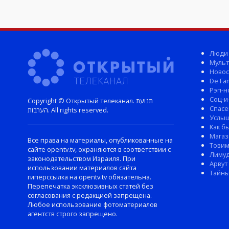
Люди
Мульт
Новос
De Fam
Рэп-н
Соц-и
Copyright © Открытый телеканал. תנועת
Спасе
הערבות. All rights reserved.
Услы
Как б
Магаз
Все права на материалы, опубликованные на
Тови
сайте opentv.tv, охраняются в соответствии с
Лиму
законодательством Израиля. При
Арвут
использовании материалов сайта
Тайны
гиперссылка на opentv.tv обязательна.
Перепечатка эксклюзивных статей без
согласования с редакцией запрещена.
Любое использование фотоматериалов
агентств строго запрещено.