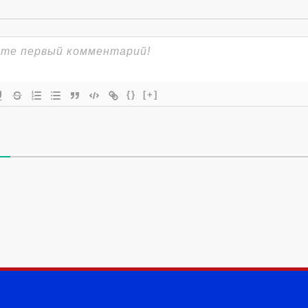
{}
[+]