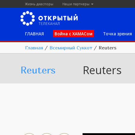
Жизнь диаспоры
Наши партнеры
ГЛАВНАЯ
Война с ХАМАСом
Точка зрения
Главная
/
Всемирный Суккот
/
Reuters
Reuters
Reuters