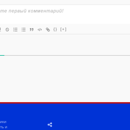
{}
[+]
ики
ть и