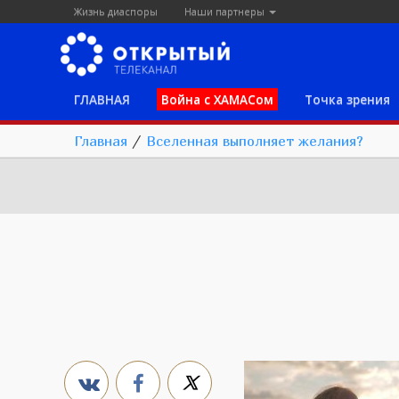
Жизнь диаспоры
Наши партнеры
ГЛАВНАЯ
Война с ХАМАСом
Точка зрения
Главная
/
Вселенная выполняет желания?