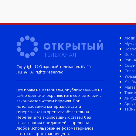
Люди
Мульт
Новос
De Fam
Рэп-н
Соц-и
Copyright © Открытый телеканал. תנועת
Спасе
הערבות. All rights reserved.
Услы
Как б
Магаз
Все права на материалы, опубликованные на
Тови
сайте opentv.tv, охраняются в соответствии с
Лиму
законодательством Израиля. При
Арвут
использовании материалов сайта
Тайны
гиперссылка на opentv.tv обязательна.
Перепечатка эксклюзивных статей без
согласования с редакцией запрещена.
Любое использование фотоматериалов
агентств строго запрещено.