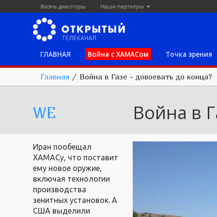
Жизнь диаспоры
Наши партнеры
ГЛАВНАЯ
Война с ХАМАСом
Точка зрения
Главная
/
Война в Газе - довоевать до конца?
Война в Г
WE
Иран пообещал
ХАМАСу, что поставит
ему новое оружие,
включая технологии
производства
зенитных установок. А
США выделили