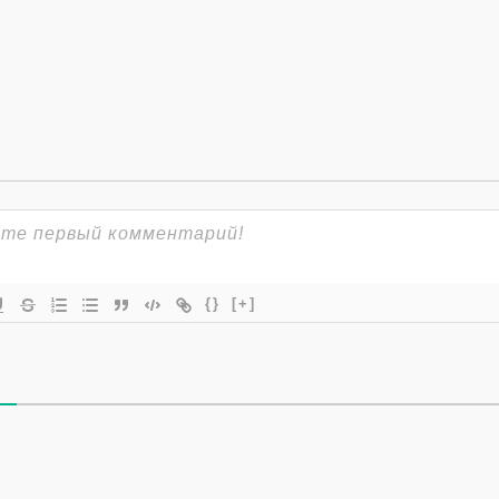
{}
[+]