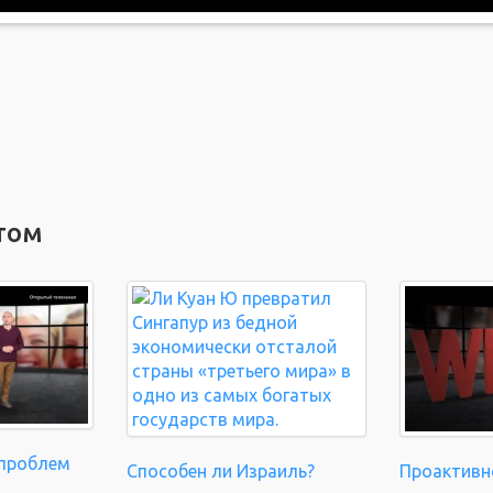
том
 проблем
Способен ли Израиль?
Проактивн