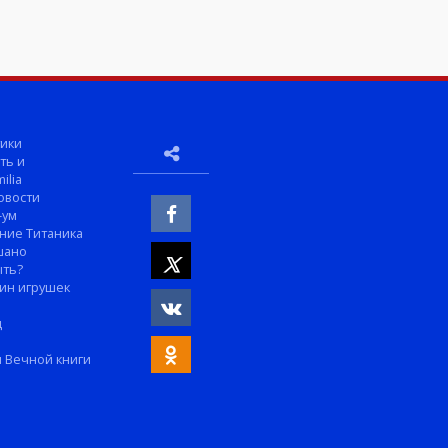
ики
ть и
ilia
овости
-ум
ние Титаника
шано
ыть?
ин игрушек
м
д
 Вечной книги