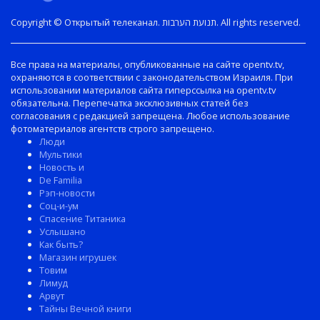
Copyright © Открытый телеканал. תנועת הערבות. All rights reserved.
Все права на материалы, опубликованные на сайте opentv.tv,
охраняются в соответствии с законодательством Израиля. При
использовании материалов сайта гиперссылка на opentv.tv
обязательна. Перепечатка эксклюзивных статей без
согласования с редакцией запрещена. Любое использование
фотоматериалов агентств строго запрещено.
Люди
Мультики
Новость и
De Familia
Рэп-новости
Соц-и-ум
Спасение Титаника
Услышано
Как быть?
Магазин игрушек
Товим
Лимуд
Арвут
Тайны Вечной книги