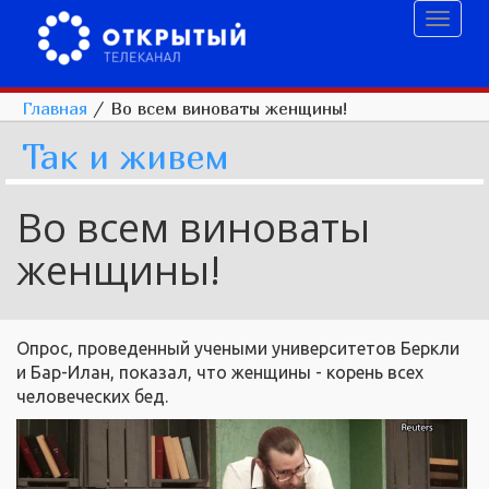
Toggl
naviga
Главная
/
Во всем виноваты женщины!
Так и живем
Во всем виноваты
женщины!
Опрос, проведенный учеными университетов Беркли
и Бар-Илан, показал, что женщины - корень всех
человеческих бед.