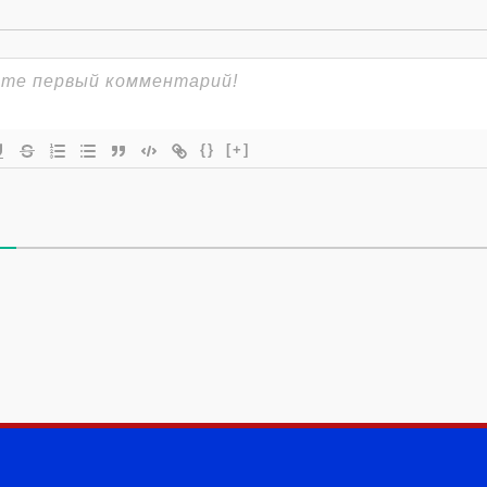
{}
[+]