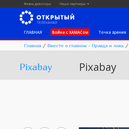
Жизнь диаспоры
Наши партнеры
ГЛАВНАЯ
Война с ХАМАСом
Точка зрения
Главная
/
Вместе о главном - Правда и ложь
Pixabay
Pixabay