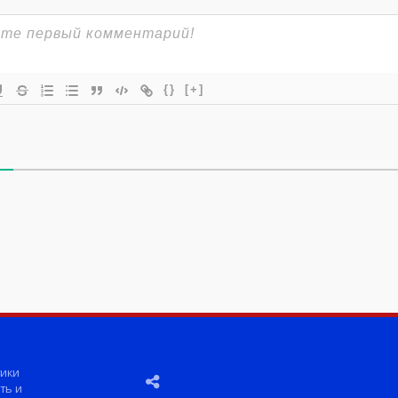
{}
[+]
ики
ть и