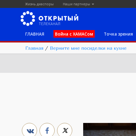
Жизнь диаспоры
Наши партнеры
ГЛАВНАЯ
Война с ХАМАСом
Точка зрения
Главная
/
Верните мне посиделки на кухне