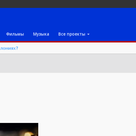
Фильмы
Музыка
Все проекты
олониях?