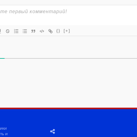
{}
[+]
ики
ть и