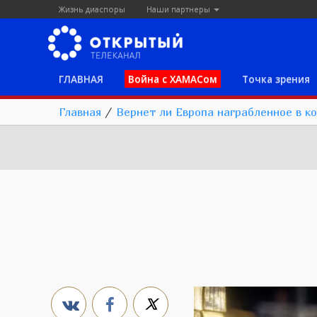
Жизнь диаспоры
Наши партнеры
ГЛАВНАЯ
Война с ХАМАСом
Точка зрения
Главная
/
Вернет ли Европа награбленное в к