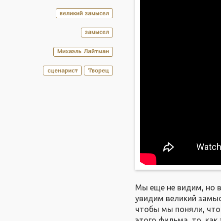
великий замысел
замысел
Михаэль Лайтман
сценарист
Творец
Мы еще не видим, но 
увидим великий замысе
чтобы мы поняли, что
этого фильма, то, как