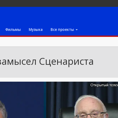
Фильмы
Музыка
Все проекты
замысел Сценариста