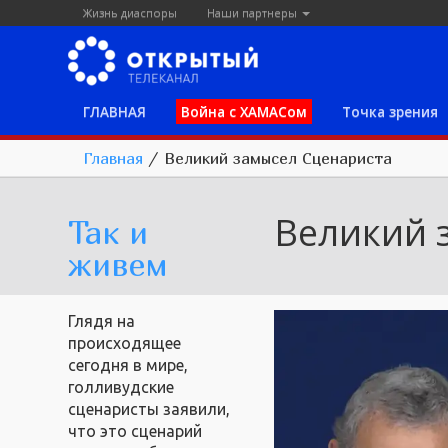
Жизнь диаспоры
Наши партнеры
ГЛАВНАЯ
Война с ХАМАСом
Точка зрения
Главная
/
Великий замысел Сценариста
Великий 
Так и
живем
Глядя на
происходящее
сегодня в мире,
голливудские
сценаристы заявили,
что это сценарий