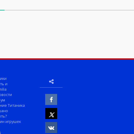
ики
ть и
ilia
овости
-ум
ние Титаника
шано
ыть?
ин игрушек
м
д