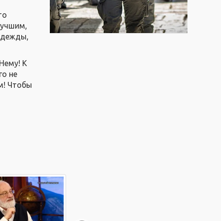
то
лучшим,
адежды,
Нему! К
го не
м! Чтобы