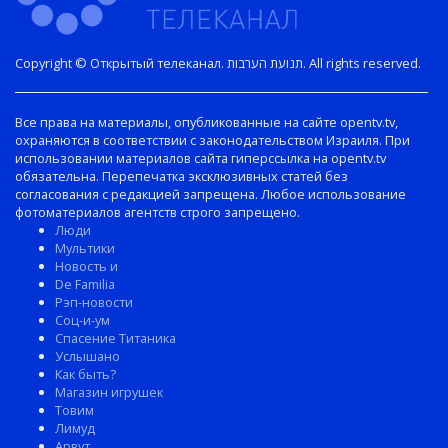
Copyright © Открытый телеканал. תנועת הערבות. All rights reserved.
Все права на материалы, опубликованные на сайте opentv.tv,
охраняются в соответствии с законодательством Израиля. При
использовании материалов сайта гиперссылка на opentv.tv
обязательна. Перепечатка эксклюзивных статей без
согласования с редакцией запрещена. Любое использование
фотоматериалов агентств строго запрещено.
Люди
Мультики
Новость и
De Familia
Рэп-новости
Соц-и-ум
Спасение Титаника
Услышано
Как быть?
Магазин игрушек
Товим
Лимуд
Арвут