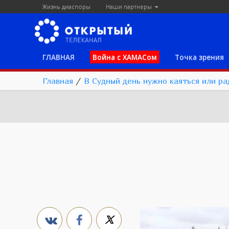
Жизнь диаспоры
Наши партнеры
ГЛАВНАЯ
Война с ХАМАСом
Точка зрения
Главная
/
В Судный день нужно каяться или ра