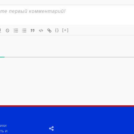
{}
[+]
ики
ть и