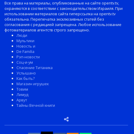
Все права на материалы, опубликованные на сайте opentv.tv,
охраняются в соответствии с законодательством Израиля. При
использовании материалов сайта гиперссылка на opentv.tv
обязательна. Перепечатка эксклюзивных статей без
согласования с редакцией запрещена. Любое использование
фотоматериалов агентств строго запрещено.
Люди
Мультики
Новость и
De Familia
Рэп-новости
Соц-и-ум
Спасение Титаника
Услышано
Как быть?
Магазин игрушек
Товим
Лимуд
Арвут
Тайны Вечной книги