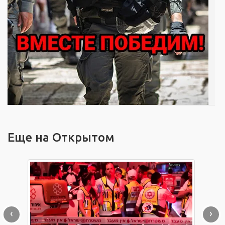
Еще на Открытом
‹
›