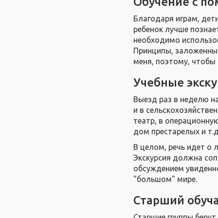
Обучение с п
Благодаря играм, дет
ребенок лучше познае
необходимо использов
Принципы, заложенные 
меня, поэтому, чтобы 
Учебные экску
Выезд раз в неделю на
и в сельскохозяйстве
театр, в операционную
дом престарелых и т.д
В целом, речь идет о 
Экскурсия должна со
обсуждением увиденног
"большом" мире.
Старший обуч
Старшие группы берут