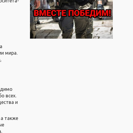
рситета­
а
и мира.
,
одимо
о всех.
щества и
 а также
ые
.