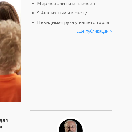
Мир без элиты и плебеев
9 Ава: из тьмы к свету
Невидимая рука у нашего горла
Ещё публикации >
а
 для
бя