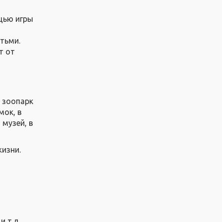
щью игры
тьми.
т от
в зоопарк
мок, в
 музей, в
жизни.
 т.д.