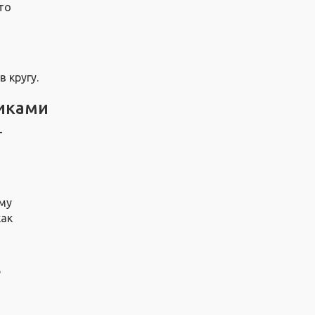
то
 кругу.
никами
–
му
как
е