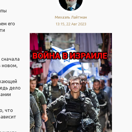
ипы
Михаэль Лайтман
аем его
13:15, 22 Авг 2023
сти
– сначала
в новом,
ужающей
Ведь дело
дании
о, что
зависит