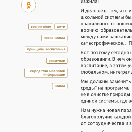
изжила!
И дело не в том, что
школьной системы был
правильного отношения
воспитание
дети
воочию: образовательн
между нами зашкалива
новая школа
катастрофическое… П
принципы воспитания
Вот поэтому сегодня 
образовании. В чем о
родители
воспитание, а затем 
смредства массовой
глобальном, интеграл
информации
Мы должны заменить 
школа
среды" на программы 
не в очистке природы 
единой системы, где в
Нам нужна новая пара
благополучие каждой к
от сотрудни­чества и 