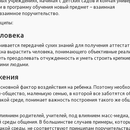
ых учреждени­ях, начиная с детских садов и кончая униве
и в программу обучения новый предмет – взаимная
 взаимное поручительство.
нципы:
еловека
чивается передачей сухих знаний для получения аттестат
на вырастить человека, понимающего объективные реали
ть преодолевать отчужденность и уметь строить крепкие
гими людьми.
жения
основной фактор воздействия на ребенка. Поэтому необх
-общество, маленькую семью, в которой все заботятся об
такой среде, понимает важность построения такого же об
лиянием родителей, учителей, под влиянием масс-медиа,
 среды общения. В большинстве случаев примеры, котор
такой среды, не соответствуют принципам поручительства