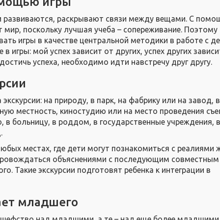
омощью игры
и развиваются, раскрывают связи между вещами. С помо
т мир, поскольку лучшая учеба – сопереживание. Поэтому
ать игры в качестве центральной методики в работе с де
в игры: мой успех зависит от других, успех других зависи
достичь успеха, необходимо идти навстречу друг другу.
рсии
 экскурсии: на природу, в парк, на фабрику или на завод, 
нную местность, киностудию или на место проведения съе
, в больницу, в роддом, в государственные учреждения, в
.
любых местах, где дети могут познакомиться с реалиями 
провождаться объяснениями с последующим совместным
о. Такие экскурсии подготовят ребенка к интеграции в
ает младшего
 шефство над младшими, а те – над еще более младшими и