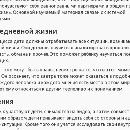
 почувствуют себя равноправными партнерами в общем п
изнь. Основной изучаемый материал связан с системой
дьми.
седневной жизни
оцесса дети должны отрабатывать все ситуации, возника
ой жизни. Они должны научиться анализировать проявле
асть, обмана и прочее. Это поможет ребенку научиться по
щих.
 тоже могут быть правы, несмотря на то, что в этот моме
. Он осознает, что завтра тоже может оказаться в подоб
аждого человека и каждого мнения есть место в этом мире
ет ему относиться к другим терпеливо и с пониманием.
ения
ых участвуют дети, снимаются на видео, а затем совмес
им образом дети привыкают видеть себя со стороны и а
 ситуации. Кроме того они учатся исследовать свои внут