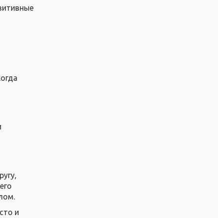
озитивные
когда
и
ругу,
его
лом.
сто и