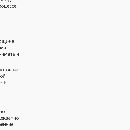
роцессе,
ющие в
ния
нимать и
нт он не
ной
. В
тно
декватно
ренние