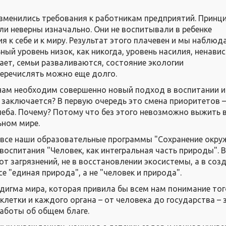
 изменились требования к работникам предприятий. Принц
и неверны изначально. Они не воспитывали в ребенке
 к себе и к миру. Результат этого плачевен и мы наблюд
ый уровень низок, как никогда, уровень насилия, ненави
ет, семьи разваливаются, состояние экологии
еречислять можно еще долго.
нам необходим совершенно новый подход в воспитании и
н заключается? В первую очередь это смена приоритетов 
учеба. Почему? Потому что без этого невозможно выжить 
ьном мире.
все наши образовательные программы "Сохранение окр
воспитания "Человек, как интегральная часть природы". 
от загрязнений, не в восстановлении экосистемы, а в соз
се "единая природа", а не "человек и природа".
дигма мира, которая привила бы всем нам понимание тог
летки и каждого органа – от человека до государства – 
заботы об общем благе.