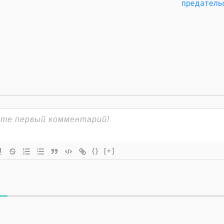
предатель
{}
[+]