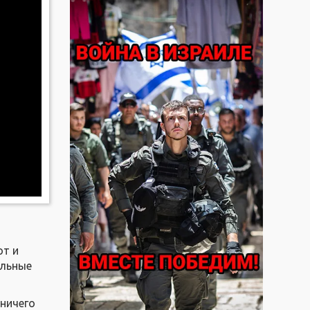
ют и
альные
 ничего