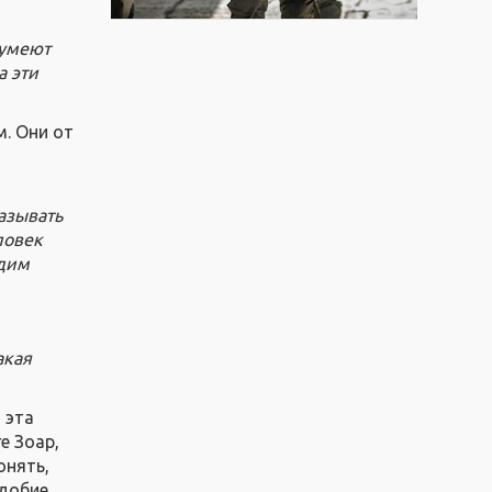
 умеют
а эти
. Они от
называть
ловек
идим
акая
 эта
е Зоар,
онять,
одобие