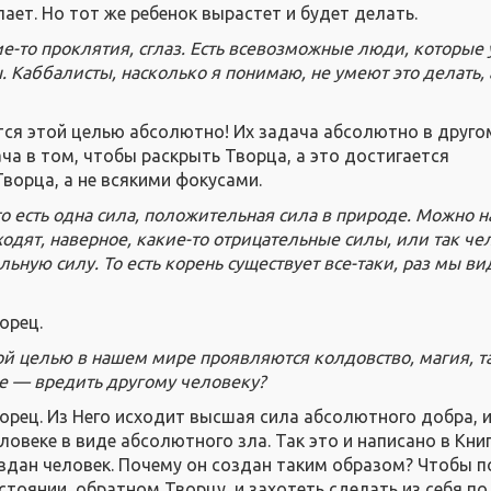
ает. Но тот же ребенок вырастет и будет делать.
ие-то проклятия, сглаз. Есть всевозможные люди, которые
 Каббалисты, насколько я понимаю, не умеют это делать, 
ся этой целью абсолютно! Их задача абсолютно в другом
ача в том, чтобы раскрыть Творца, а это достигается
ворца, а не всякими фокусами.
то есть одна сила, положительная сила в природе. Можно 
сходят, наверное, какие-то отрицательные силы, или так че
ьную силу. То есть корень существует все-таки, раз мы в
орец.
кой целью в нашем мире проявляются колдовство, магия, т
ке — вредить другому человеку?
орец. Из Него исходит высшая сила абсолютного добра, и
ловеке в виде абсолютного зла. Так это и написано в Книг
здан человек. Почему он создан таким образом? Чтобы п
стоянии, обратном Творцу, и захотеть сделать из себя п