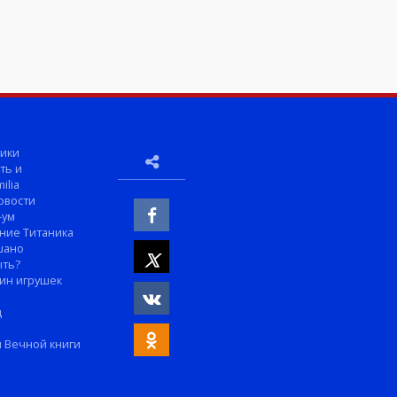
ики
ть и
ilia
овости
-ум
ние Титаника
шано
ыть?
ин игрушек
м
д
 Вечной книги