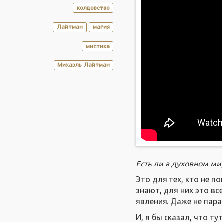
колдовство
Лайтман
магия
мистика
Михаэль Лайтман
Есть ли в духовном ми
Это для тех, кто не п
знают, для них это вс
явления. Даже не пар
И, я бы сказал, что т