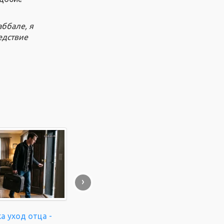
аббале, я
едствие
›
а уход отца -