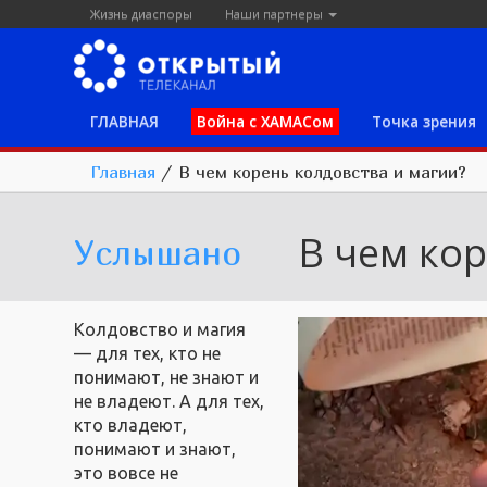
Жизнь диаспоры
Наши партнеры
ГЛАВНАЯ
Война с ХАМАСом
Точка зрения
Главная
/
В чем корень колдовства и магии?
В чем кор
Услышано
Колдовство и магия
— для тех, кто не
понимают, не знают и
не владеют. А для тех,
кто владеют,
понимают и знают,
это вовсе не