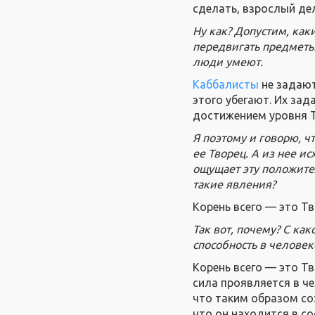
сделать, взрослый дел
Ну как? Допустим, как
передвигать предметы.
люди умеют.
Каббалисты
не задают
этого убегают. Их зад
достижением уровня Т
Я поэтому и говорю, ч
ее Творец. А из нее и
ощущает эту положител
такие явления?
Корень всего — это Тв
Так вот, почему? С ка
способность в челове
Корень всего — это Тв
сила проявляется в че
что таким образом со
что он находится в со