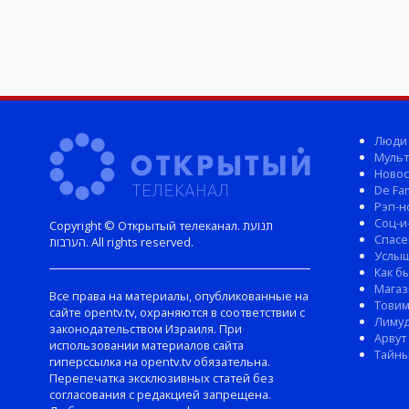
Люди
Мульт
Новос
De Fam
Рэп-н
Соц-и
Copyright © Открытый телеканал. תנועת
Спасе
הערבות. All rights reserved.
Услы
Как б
Магаз
Все права на материалы, опубликованные на
Тови
сайте opentv.tv, охраняются в соответствии с
Лиму
законодательством Израиля. При
Арвут
использовании материалов сайта
Тайны
гиперссылка на opentv.tv обязательна.
Перепечатка эксклюзивных статей без
согласования с редакцией запрещена.