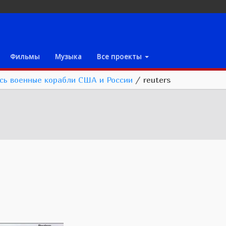
Фильмы
Музыка
Все проекты
сь военные корабли США и России
/
reuters