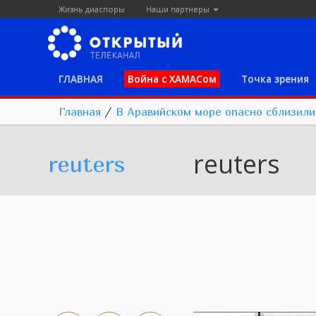
Жизнь диаспоры
Наши партнеры
ГЛАВНАЯ
Война с ХАМАСом
Точка зрения
Главная
/
В Аравийском море опасно сблизили
reuters
reuters