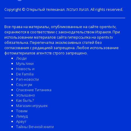
Copyright © Открытый телеканал. תנועת הערבות. All rights reserved.
Все права на материалы, опубликованные на сайте opentv.tv,
охраняются в соответствии с законодательством Израиля. При
использовании материалов сайта гиперссылка на opentv.tv
обязательна. Перепечатка эксклюзивных статей без
согласования с редакцией запрещена. Любое использование
фотоматериалов агентств строго запрещено.
Люди
Мультики
Новость и
De Familia
Рэп-новости
Соц-и-ум
Спасение Титаника
Услышано
Как быть?
Магазин игрушек
Товим
Лимуд
Арвут
Тайны Вечной книги