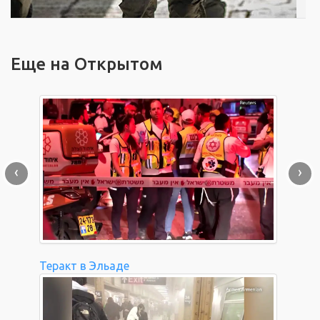
Еще на Открытом
‹
›
Теракт в Эльаде