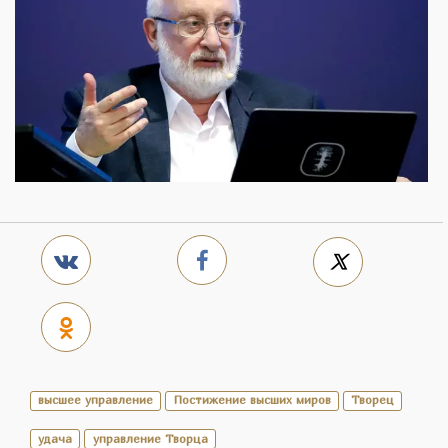
высшее управление
Постижение высших миров
Творец
удача
управление Творца