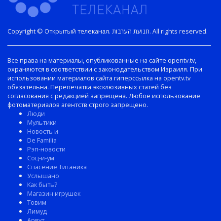
Copyright © Открытый телеканал. תנועת הערבות. All rights reserved.
Все права на материалы, опубликованные на сайте opentv.tv,
охраняются в соответствии с законодательством Израиля. При
использовании материалов сайта гиперссылка на opentv.tv
обязательна. Перепечатка эксклюзивных статей без
согласования с редакцией запрещена. Любое использование
фотоматериалов агентств строго запрещено.
Люди
Мультики
Новость и
De Familia
Рэп-новости
Соц-и-ум
Спасение Титаника
Услышано
Как быть?
Магазин игрушек
Товим
Лимуд
Арвут