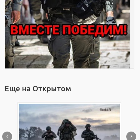
Еще на Открытом
‹
›