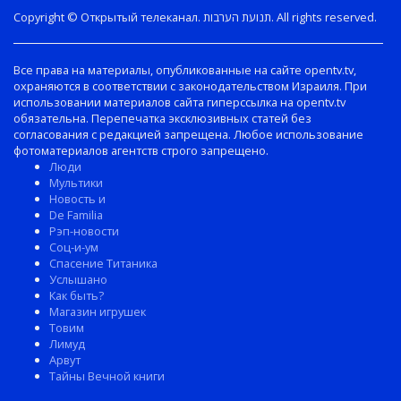
Copyright © Открытый телеканал. תנועת הערבות. All rights reserved.
Все права на материалы, опубликованные на сайте opentv.tv,
охраняются в соответствии с законодательством Израиля. При
использовании материалов сайта гиперссылка на opentv.tv
обязательна. Перепечатка эксклюзивных статей без
согласования с редакцией запрещена. Любое использование
фотоматериалов агентств строго запрещено.
Люди
Мультики
Новость и
De Familia
Рэп-новости
Соц-и-ум
Спасение Титаника
Услышано
Как быть?
Магазин игрушек
Товим
Лимуд
Арвут
Тайны Вечной книги