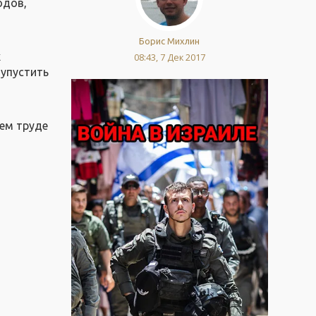
одов,
д
Борис Михлин
х
08:43, 7 Дек 2017
 упустить
оем труде