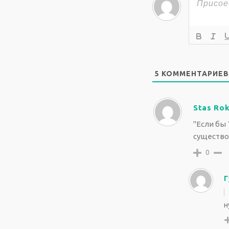
5
КОММЕНТАРИЕВ
Stas Ro
"Если бы 
существов
0
Г
н