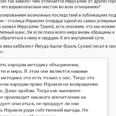
сех так завело? Чем отличается Иерусалим от других гор
т его взрывоопасным местом во всех отношениях?
нозированием возможных последствий в публикациях по
м – столица Израиля» («сердце одной из самых успешны
к назвал Иерусалим Трамп), есть опасение, что мы можем
епный шанс. Уж если глаза всего мира вновь обращены к
обратиться к нему и сердцем. К его внутренней сути.
о века каббалист Йегуда Ашлаг (Бааль Сулам) писал в св
»:
ать народам методику объединения,
ти и мира. В этом они являются нашими
 методика эта есть только у нас. Тогда это
всем народам право Израиля на возвращение
ю. Даже арабам. Тогда как нынешнее
е производит никакого впечатления на
едует опасаться, не продадут ли они
ь Израиля ради собственной выгоды. Не