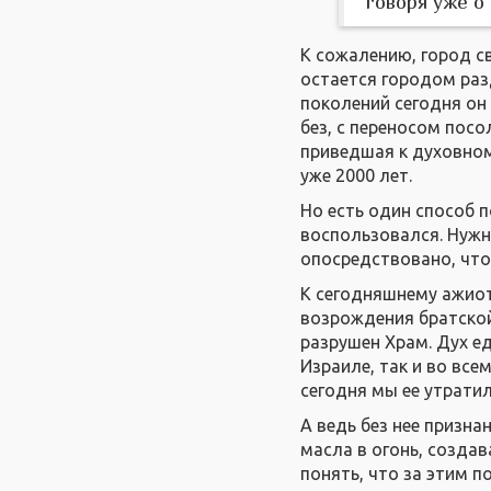
говоря уже о
К сожалению, город с
остается городом раз
поколений сегодня он
без, с переносом посо
приведшая к духовно
уже 2000 лет.
Но есть один способ п
воспользовался. Нужн
опосредствовано, что
К сегодняшнему ажиот
возрождения братской
разрушен Храм. Дух ед
Израиле, так и во все
сегодня мы ее утратил
А ведь без нее призн
масла в огонь, созда
понять, что за этим 