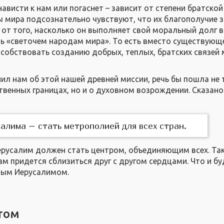
ависти к нам или погаснет – зависит от степени братской
 мира подсознательно чувствуют, что их благополучие 
, от того, насколько он выполняет свой моральный долг в
ь «светочем народам мира». То есть вместо существующ
особствовать созданию добрых, теплых, братских связей
ил нам об этой нашей древней миссии, речь бы пошла не 
твенных границах, но и о духовном возрождении. Сказано
алима – стать метрополией для всех стран.
Иерусалим должен стать центром, объединяющим всех. Так
ам придется сблизиться друг с другом сердцами. Что и бу
ным Иерусалимом.
том