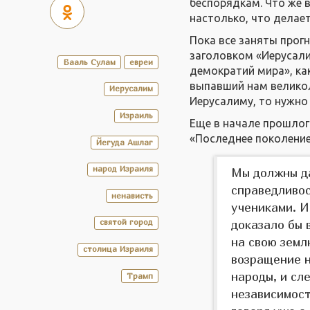
беспорядкам. Что же в
настолько, что делае
Пока все заняты прог
заголовком «Иерусали
Бааль Сулам
евреи
демократий мира», ка
выпавший нам великол
Иерусалим
Иерусалиму, то нужно 
Израиль
Еще в начале прошлог
«Последнее поколение
Йегуда Ашлаг
народ Израиля
Мы должны д
справедливос
ненависть
учениками. И
святой город
доказало бы 
на свою земл
столица Израиля
возращение н
народы, и сл
Трамп
независимост