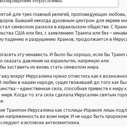
 возвращении Иерусалима.
вятой для трех главный религий, проповедующих любовь,
доров. Бывший некогда духовным центром для евреев мн
 стал символом раскола в израильском обществе. С Храм
льства США или без, с заявлением Трампа или без – ненав
му падению и разрушению Храмов, продолжается в Иерус
огасить эту ненависть. И было бы хорошо, если бы Трамп
о оказать давление на израильтян, напрямую или
бы заставить их вновь стать символом мира.
ажу вокруг Иерусалима нужно отнестись как к возможно
 любви в нашем народе, существовавшей до того как бы
инства – единственная сила, способная привести к миру к
м мире. Когда-то эта сила сделала Иерусалим святым гор
и.
ание Трампом Иерусалима как столицы Израиля лишь под
вая напряженность во всем мире. И не надо быть пророком
последуют и всплески антисемитизма.