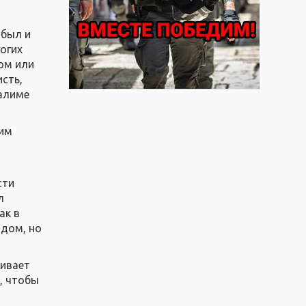
 был и
огих
ом или
исть,
алиме
 им
сти
л
ак в
одом, но
ливает
, чтобы