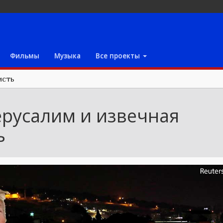
Фильмы
Музыка
Все проекты
исть
ерусалим и извечная
ь