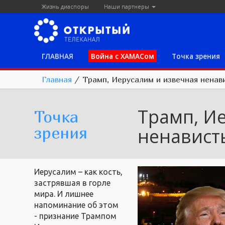
Жизнь диаспоры
Наши партнеры
ГЛАВНАЯ
Война с ХАМАСом
Точка зрения
Главная
/
Трамп, Иерусалим и извечная ненав
Трамп, И
Точка
зрения
ненавист
Иерусалим – как кость,
застрявшая в горле
мира. И лишнее
напоминание об этом
- признание Трампом