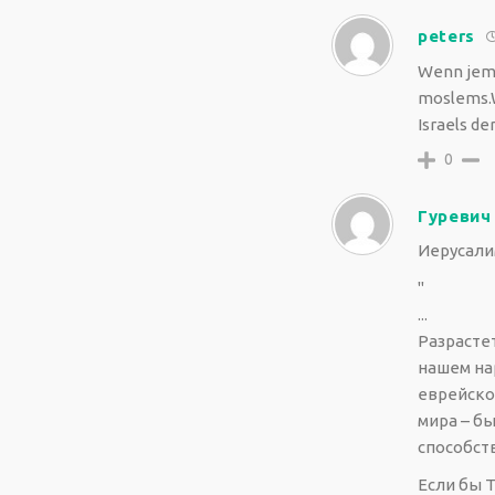
peters
Wenn jeman
moslems.W
Israels de
0
Гуревич
Иерусалим
"
...
Разрастет
нашем на
еврейско
мира – б
способст
Если бы 