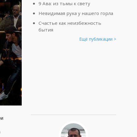
9 Ава: из тьмы к свету
Невидимая рука у нашего горла
Счастье как неизбежность
бытия
Ещё публикации >
еи
м