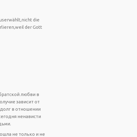
userwählt,nicht die
lieren,weil der Gott
 братской любви в
олучие зависит от
 долг в отношении
сегодня ненависти
дьми.
ошла не только и не