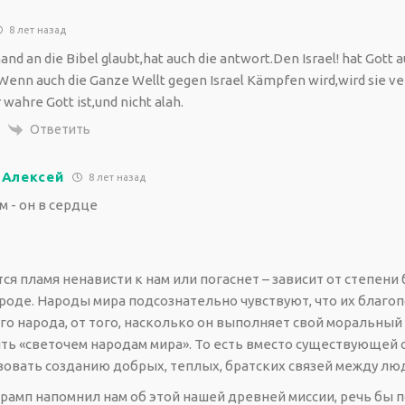
8 лет назад
d an die Bibel glaubt,hat auch die antwort.Den Israel! hat Gott a
enn auch die Ganze Wellt gegen Israel Kämpfen wird,wird sie ver
r wahre Gott ist,und nicht alah.
Ответить
 Алексей
8 лет назад
 - он в сердце
ся пламя ненависти к нам или погаснет – зависит от степени
роде. Народы мира подсознательно чувствуют, что их благоп
го народа, от того, насколько он выполняет свой моральный
ыть «светочем народам мира». То есть вместо существующей 
вовать созданию добрых, теплых, братских связей между лю
Трамп напомнил нам об этой нашей древней миссии, речь бы п