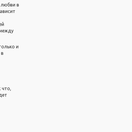
 любви в
зависит
ей
 между
только и
 в
 что,
дет