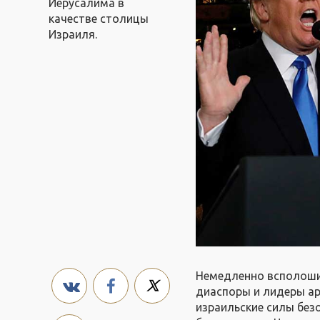
Иерусалима в
качестве столицы
Израиля.
Немедленно всполошил
диаспоры и лидеры ар
израильские силы без