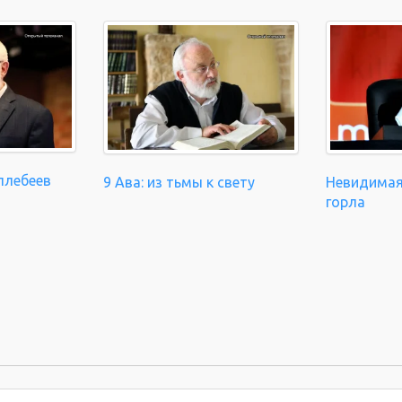
плебеев
9 Ава: из тьмы к свету
Невидимая
горла