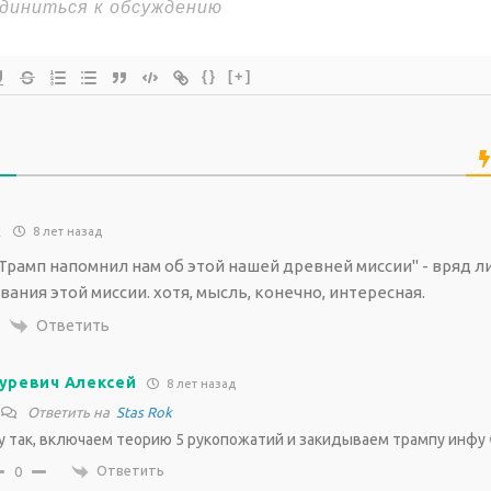
{}
[+]
k
8 лет назад
Трамп напомнил нам об этой нашей древней миссии" - вряд ли
ания этой миссии. хотя, мысль, конечно, интересная.
Ответить
уревич Алексей
8 лет назад
Ответить на
Stas Rok
у так, включаем теорию 5 рукопожатий и закидываем трампу инфу 
Ответить
0