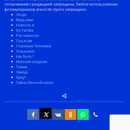
согласования с редакцией запрещена. Любое использование
фотоматериалов агентств строго запрещено.
Люди
Мультики
Новость и
De Familia
Рэп-новости
Соц-и-ум
Спасение Титаника
Услышано
Как быть?
Магазин игрушек
Товим
Лимуд
Арвут
Тайны Вечной книги