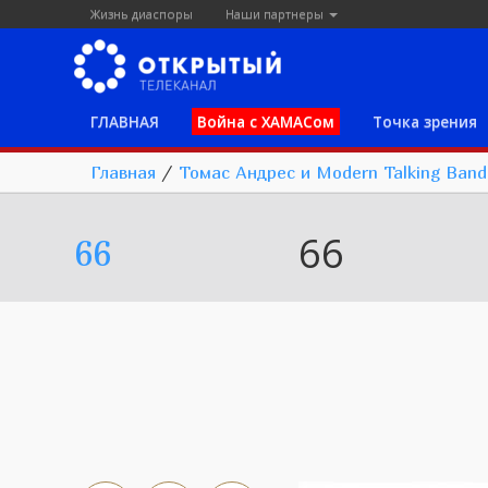
Жизнь диаспоры
Наши партнеры
ГЛАВНАЯ
Война с ХАМАСом
Точка зрения
Главная
/
Томас Андрес и Modern Talking Band
66
66