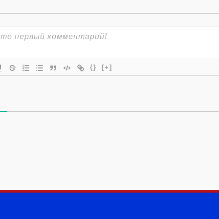
{}
[+]