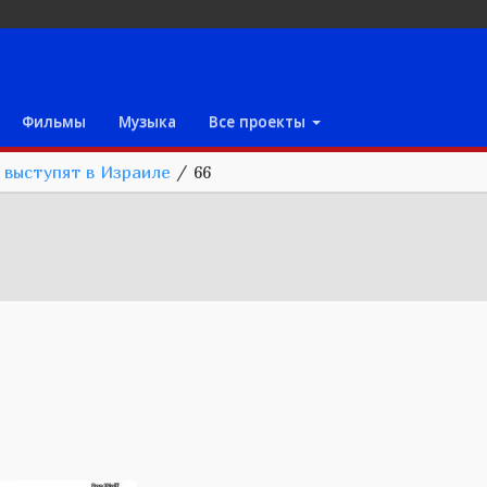
Фильмы
Музыка
Все проекты
 выступят в Израиле
/
66