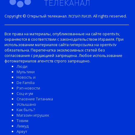
Copyright © Открытый телеканал. תנועת הערבות. All rights reserved.
Все права на материалы, опубликованные на сайте opentv.tv,
охраняются в соответствии с законодательством Израиля. При
использовании материалов сайта гиперссылка на opentv.tv
обязательна. Перепечатка эксклюзивных статей без
согласования с редакцией запрещена. Любое использование
фотоматериалов агентств строго запрещено.
Люди
Мультики
Новость и
De Familia
Рэп-новости
Соц-и-ум
Спасение Титаника
Услышано
Как быть?
Магазин игрушек
Товим
Лимуд
Арвут