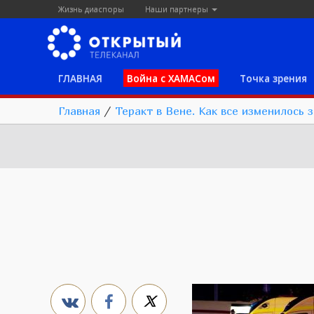
Жизнь диаспоры
Наши партнеры
ГЛАВНАЯ
Война с ХАМАСом
Точка зрения
Главная
/
Теракт в Вене. Как все изменилось з