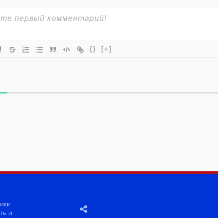
{}
[+]
ики
ть и