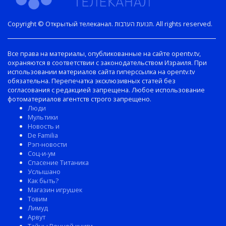
Copyright © Открытый телеканал. תנועת הערבות. All rights reserved.
Все права на материалы, опубликованные на сайте opentv.tv,
охраняются в соответствии с законодательством Израиля. При
использовании материалов сайта гиперссылка на opentv.tv
обязательна. Перепечатка эксклюзивных статей без
согласования с редакцией запрещена. Любое использование
фотоматериалов агентств строго запрещено.
Люди
Мультики
Новость и
De Familia
Рэп-новости
Соц-и-ум
Спасение Титаника
Услышано
Как быть?
Магазин игрушек
Товим
Лимуд
Арвут
Тайны Вечной книги