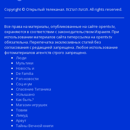
Copyright © Открытый телеканал. תנועת הערבות. All rights reserved.
Все права на материалы, опубликованные на сайте opentv.tv,
охраняются в соответствии с законодательством Израиля. При
использовании материалов сайта гиперссылка на opentv.tv
обязательна. Перепечатка эксклюзивных статей без
согласования с редакцией запрещена. Любое использование
фотоматериалов агентств строго запрещено.
Люди
Мультики
Новость и
De Familia
Рэп-новости
Соц-и-ум
Спасение Титаника
Услышано
Как быть?
Магазин игрушек
Товим
Лимуд
Арвут
Тайны Вечной книги