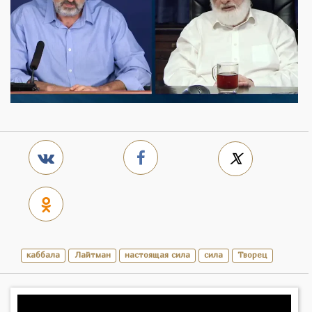
каббала
Лайтман
настоящая сила
сила
Творец