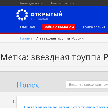
Жизнь диаспоры
Наши партнеры
ГЛАВНАЯ
Война с ХАМАСом
Точка зрения
Главная
/
звездная труппа России.
Метка:
звездная труппа 
Поиск
Самая звездная актерская труппа теа