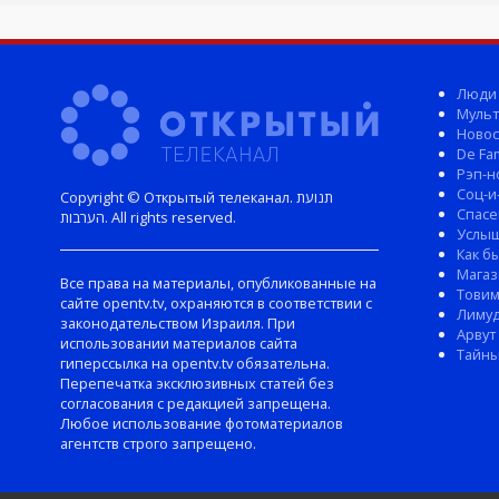
Люди
Мульт
Новос
De Fam
Рэп-н
Соц-и
Copyright © Открытый телеканал. תנועת
Спасе
הערבות. All rights reserved.
Услы
Как б
Магаз
Все права на материалы, опубликованные на
Тови
сайте opentv.tv, охраняются в соответствии с
Лиму
законодательством Израиля. При
Арвут
использовании материалов сайта
Тайны
гиперссылка на opentv.tv обязательна.
Перепечатка эксклюзивных статей без
согласования с редакцией запрещена.
Любое использование фотоматериалов
агентств строго запрещено.