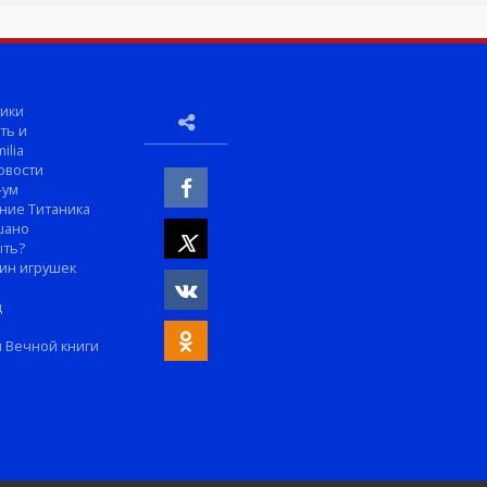
ики
ть и
ilia
овости
-ум
ние Титаника
шано
ыть?
ин игрушек
м
д
 Вечной книги