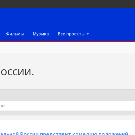
Фильмы
Музыка
Все проекты
России.
тральной России представит комедию положений