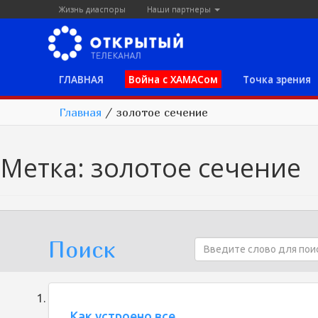
Жизнь диаспоры
Наши партнеры
ГЛАВНАЯ
Война с ХАМАСом
Точка зрения
Главная
/
золотое сечение
Метка:
золотое сечение
Поиск
Как устроено все