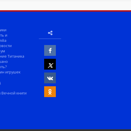
ики
ть и
ilia
овости
-ум
ние Титаника
шано
ыть?
ин игрушек
м
д
 Вечной книги