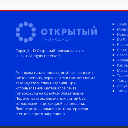
Люди
Мульт
Новос
De Fam
Рэп-н
Соц-и
Copyright © Открытый телеканал. תנועת
Спасе
הערבות. All rights reserved.
Услы
Как б
Магаз
Все права на материалы, опубликованные на
Тови
сайте opentv.tv, охраняются в соответствии с
Лиму
законодательством Израиля. При
Арвут
использовании материалов сайта
Тайны
гиперссылка на opentv.tv обязательна.
Перепечатка эксклюзивных статей без
согласования с редакцией запрещена.
Любое использование фотоматериалов
агентств строго запрещено.