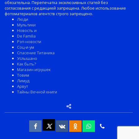
обязательна. Перепечатка эксклюзивных статей без
согласования с редакцией запрещена. Любое использование
фотоматериалов агентств строго запрещено.
Люди
Мультики
Новость и
De Familia
Рэп-новости
Соц-и-ум
Спасение Титаника
Услышано
Как быть?
Магазин игрушек
Товим
Лимуд
Арвут
Тайны Вечной книги