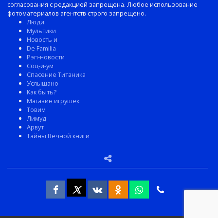
согласования с редакцией запрещена. Любое использование
фотоматериалов агентств строго запрещено.
Люди
Мультики
Новость и
De Familia
Рэп-новости
Соц-и-ум
Спасение Титаника
Услышано
Как быть?
Магазин игрушек
Товим
Лимуд
Арвут
Тайны Вечной книги