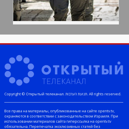
Copyright © Открытый телеканал. תנועת הערבות. All rights reserved.
Все права на материалы, опубликованные на сайте opentv.tv,
охраняются в соответствии с законодательством Израиля. При
использовании материалов сайта гиперссылка на opentv.tv
обязательна. Перепечатка эксклюзивных статей без