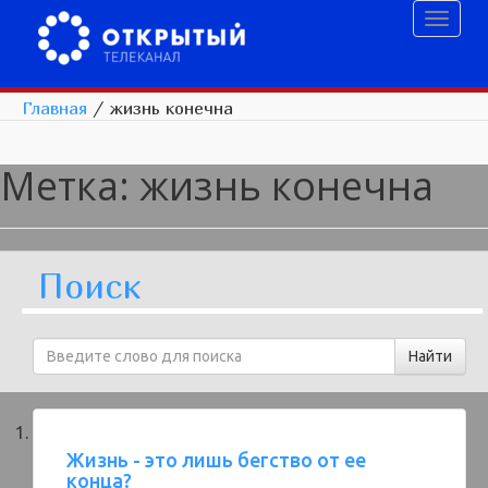
Toggl
naviga
Главная
/
жизнь конечна
Метка:
жизнь конечна
Поиск
Жизнь - это лишь бегство от ее
конца?