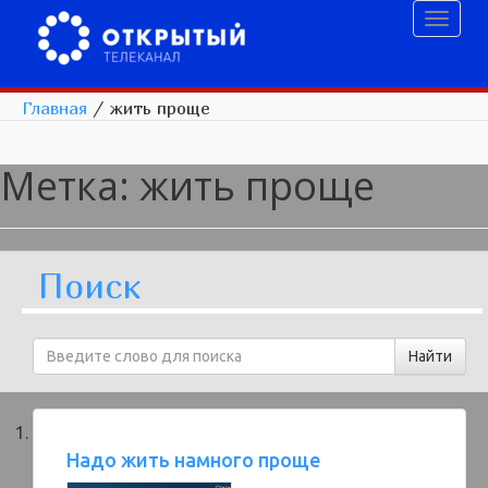
Toggl
naviga
Главная
/
жить проще
Метка:
жить проще
Поиск
Надо жить намного проще