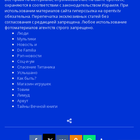
охраняются в соответствии с законодательством Израиля. При
использовании материалов сайта гиперссылка на opentv.tv
обязательна. Перепечатка эксклюзивных статей без
согласования с редакцией запрещена. Любое использование
фотоматериалов агентств строго запрещено.
Люди
Мультики
Новость и
De Familia
Рэп-новости
Соц-и-ум
Спасение Титаника
Услышано
Как быть?
Магазин игрушек
Товим
Лимуд
Арвут
Тайны Вечной книги