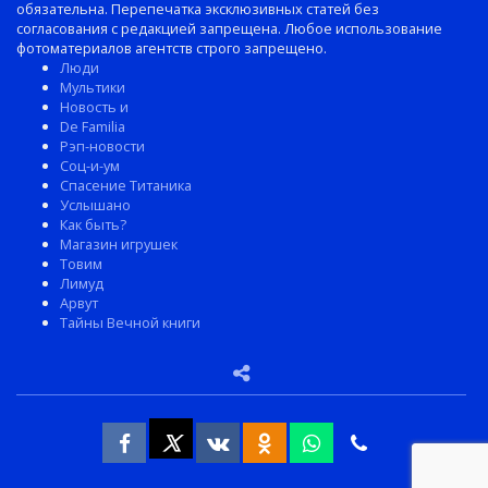
обязательна. Перепечатка эксклюзивных статей без
согласования с редакцией запрещена. Любое использование
фотоматериалов агентств строго запрещено.
Люди
Мультики
Новость и
De Familia
Рэп-новости
Соц-и-ум
Спасение Титаника
Услышано
Как быть?
Магазин игрушек
Товим
Лимуд
Арвут
Тайны Вечной книги