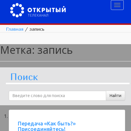
Toggl
naviga
Главная
/
запись
Метка:
запись
Поиск
Передача «Как быть?»
Присоединяйтесь!